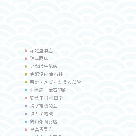
赤地屋酒店
油与商店
いなば⽣花店
金沢温泉 金石荘
時計・メガネの うねだや
沖書店・⾦⽯印刷
御菓子司 樫⽥堂
清⽔電機商会
タカギ電機
鶴⼭茶陶器店
⿃畠⻘果店