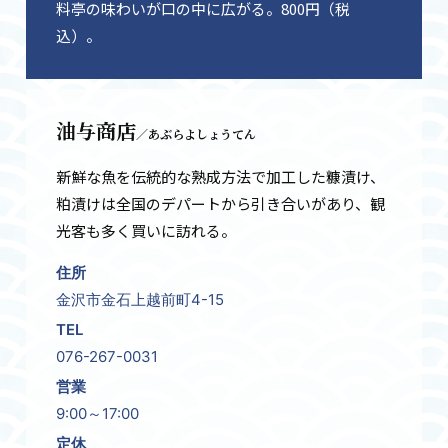
料亭の味わいが口の中に広がる。800円（税
込）。
油与商店
／あぶらよしょうてん
新鮮な魚を伝統的な熟成方法で加工した糠漬け、
粕漬けは全国のデパートから引き合いがあり、観
光客も多く買いに訪れる。
住所
金沢市金石上越前町4-15
TEL
076-267-0031
営業
9:00～17:00
定休