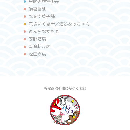
中﨑杏林堂薬品
鍋喜醤油
なをや菓⼦舗
花ざいく夏岸／酒処なっちゃん
めん房なかもと
安野酒店
筆⾷料品店
松田商店
特定商取引法に基づく表記