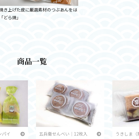
焼き上げた皮に厳選素材のつぶあんをは
「どら焼」
商品一覧
ンパイ
五兵衛せんべい｜12枚入
うきしま（