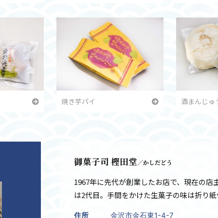
焼き芋パイ
酒まんじゅ
御菓子司 樫⽥堂
／かしだどう
1967年に先代が創業したお店で、現在の店
は2代目。手間をかけた生菓子の味は折り紙
住所
金沢市金石東1-4-7