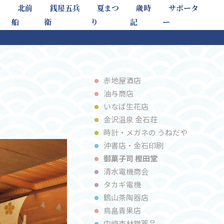
北前
銭屋五兵
夏まつ
歳時
サポータ
船
衛
り
記
ー
赤地屋酒店
油与商店
いなば⽣花店
金沢温泉 金石荘
時計・メガネの うねだや
沖書店・⾦⽯印刷
御菓子司 樫⽥堂
清⽔電機商会
タカギ電機
鶴⼭茶陶器店
⿃畠⻘果店
中﨑杏林堂薬品