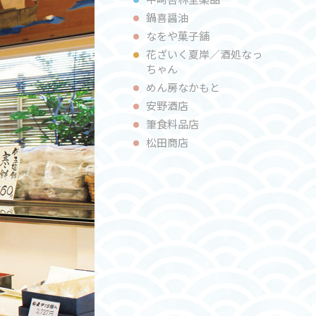
鍋喜醤油
なをや菓⼦舗
花ざいく夏岸／酒処なっ
ちゃん
めん房なかもと
安野酒店
筆⾷料品店
松田商店