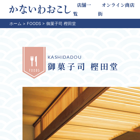
店舗一
オンライン商店
覧
街
ホーム
>
FOODS
>
御菓子司 樫⽥堂
KASHIDADOU
御菓子司 樫⽥堂