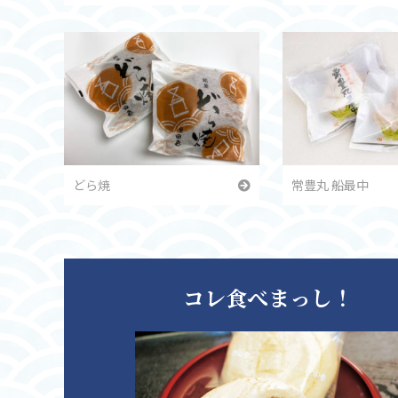
どら焼
常豊丸 船最中
コレ食べまっし！