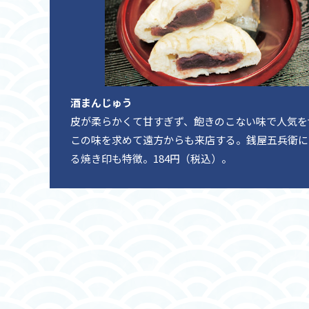
酒まんじゅう
皮が柔らかくて甘すぎず、飽きのこない味で人気を
この味を求めて遠方からも来店する。銭屋五兵衛に
る焼き印も特徴。184円（税込）。