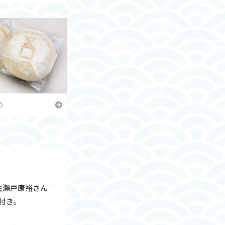
う
主瀬戸康裕さん
付き。