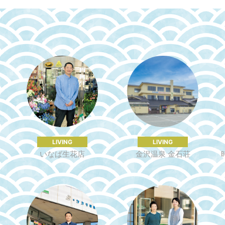
LIVING
LIVING
いなば⽣花店
金沢温泉 金石荘