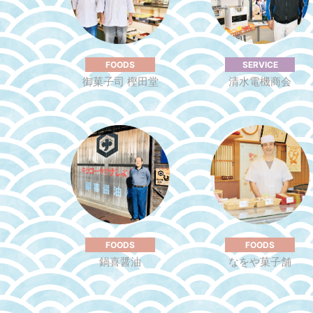
FOODS
SERVICE
御菓子司 樫⽥堂
清⽔電機商会
FOODS
FOODS
鍋喜醤油
なをや菓⼦舗