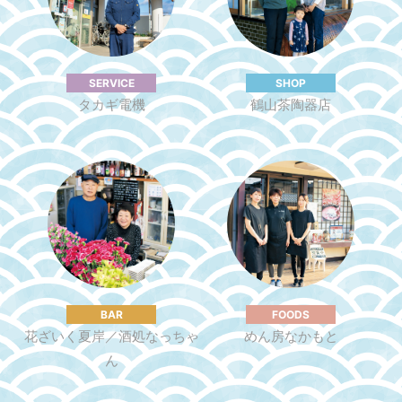
SERVICE
SHOP
タカギ電機
鶴⼭茶陶器店
BAR
FOODS
花ざいく夏岸／酒処なっちゃ
めん房なかもと
ん