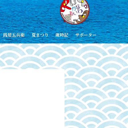
銭屋五兵衛
夏まつり
歳時記
サポーター