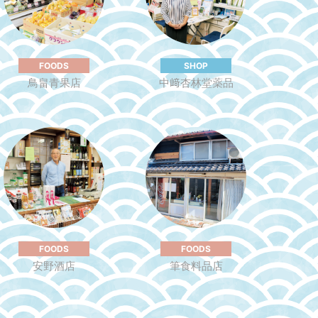
FOODS
SHOP
⿃畠⻘果店
中﨑杏林堂薬品
FOODS
FOODS
安野酒店
筆⾷料品店