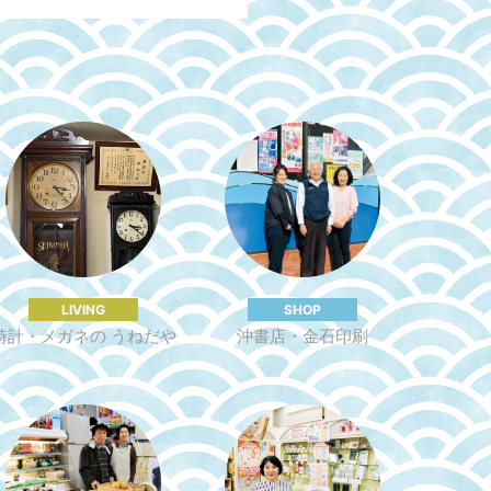
LIVING
SHOP
時計・メガネの うねだや
沖書店・⾦⽯印刷