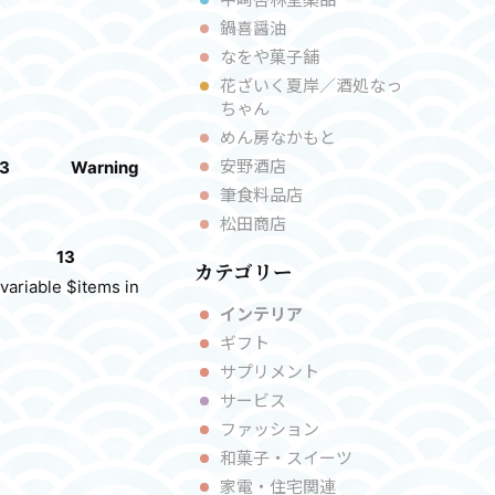
鍋喜醤油
なをや菓⼦舗
花ざいく夏岸／酒処なっ
ちゃん
めん房なかもと
安野酒店
3
Warning
筆⾷料品店
松田商店
13
カテゴリー
variable $items in
インテリア
ギフト
サプリメント
サービス
ファッション
和菓子・スイーツ
家電・住宅関連