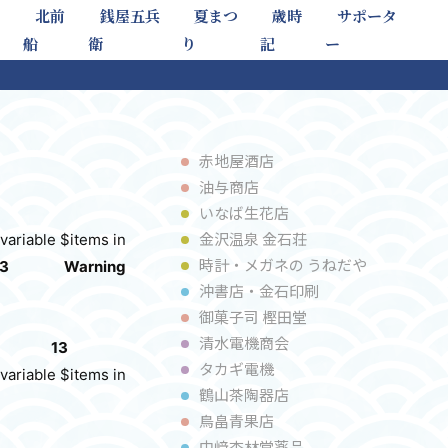
北前
銭屋五兵
夏まつ
歳時
サポータ
船
衛
り
記
ー
赤地屋酒店
油与商店
いなば⽣花店
金沢温泉 金石荘
variable $items in
時計・メガネの うねだや
3
Warning
沖書店・⾦⽯印刷
御菓子司 樫⽥堂
清⽔電機商会
13
タカギ電機
variable $items in
鶴⼭茶陶器店
⿃畠⻘果店
中﨑杏林堂薬品