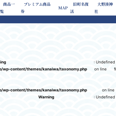
商品一
プレミアム商品
旧町名復
大野湊神
MAP
覧
券
活
社
ing
: Undefined 
p/wp-content/themes/kanaiwa/taxonomy.php
on line
1
p/wp-content/themes/kanaiwa/taxonomy.php
on line
Warning
: Undefined 