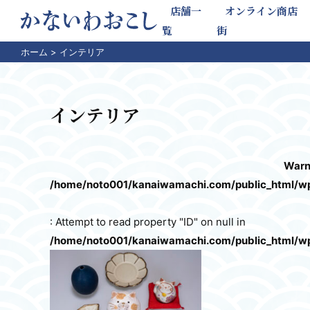
店舗一
オンライン商店
覧
街
ホーム
>
インテリア
インテリア
Warn
/home/noto001/kanaiwamachi.com/public_html/w
: Attempt to read property "ID" on null in
/home/noto001/kanaiwamachi.com/public_html/w