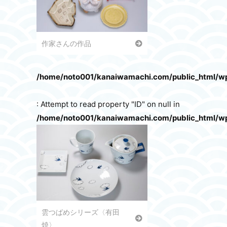
作家さんの作品
/home/noto001/kanaiwamachi.com/public_html/w
: Attempt to read property "ID" on null in
/home/noto001/kanaiwamachi.com/public_html/w
雲つばめシリーズ〈有田
焼〉