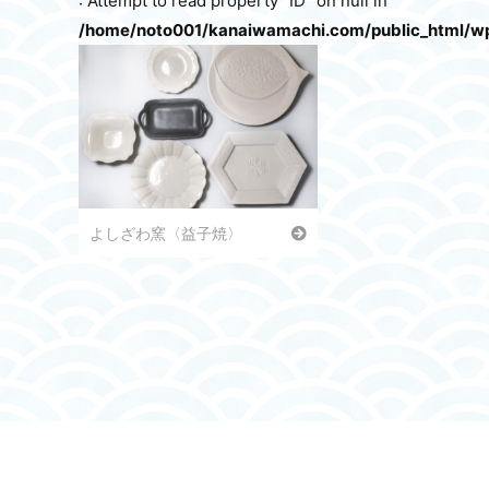
: Attempt to read property "ID" on null in
/home/noto001/kanaiwamachi.com/public_html/w
よしざわ窯〈益子焼〉