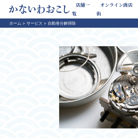
店舗一
オンライン商店
覧
街
ホーム
>
サービス
>
自動巻分解掃除