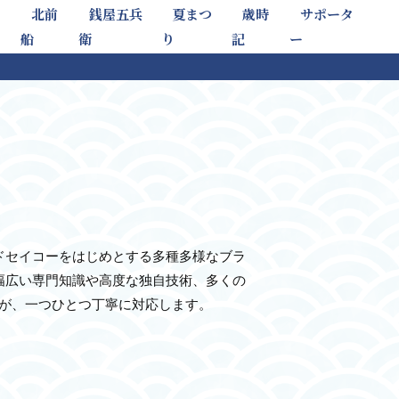
北前
銭屋五兵
夏まつ
歳時
サポータ
船
衛
り
記
ー
ドセイコーをはじめとする多種多様なブラ
幅広い専門知識や高度な独自技術、多くの
士が、一つひとつ丁寧に対応します。