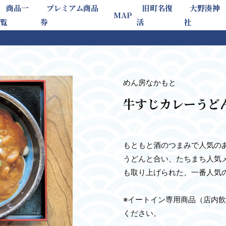
商品一
プレミアム商品
旧町名復
大野湊神
MAP
覧
券
活
社
めん房なかもと
牛すじカレーうど
もともと酒のつまみで人気の
うどんと合い、たちまち人気
も取り上げられた、一番人気
※イートイン専用商品（店内
ください。