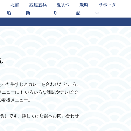
北前
銭屋五兵
夏まつ
歳時
サポータ
船
衛
り
記
ー
ん
あった牛すじとカレーを合わせたところ、
メニューに！ いろいろな雑誌やテレビで
の看板メニュー。
飲食）です。詳しくは店舗へお問い合わせ